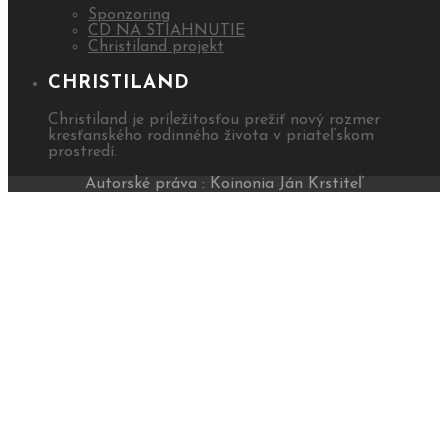
Sponzoring
CD NA STIAHNUTIE
Christiland projekt
CHRISTILAND
Christiland je príležitosťou prežiť nový rozmer
kresťanského rodinného života v priateľskom
prostredí.
Autorské práva : Koinonia Ján Krstiteľ