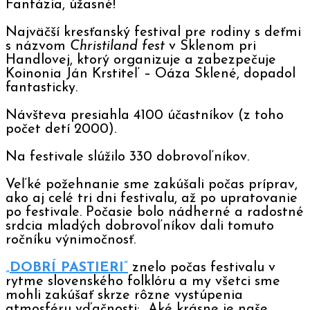
Fantázia, úžasné!
Najväčší kresťanský festival pre rodiny s deťmi
s názvom
Christiland fest
v Sklenom pri
Handlovej, ktorý organizuje a zabezpečuje
Koinonia Ján Krstiteľ – Oáza Sklené, dopadol
fantasticky.
Návšteva presiahla 4100 účastníkov (z toho
počet detí 2000).
Na festivale slúžilo 330 dobrovoľníkov.
Veľké požehnanie sme zakúšali počas príprav,
ako aj celé tri dni festivalu, až po upratovanie
po festivale. Počasie bolo nádherné a radostné
srdcia mladých dobrovoľníkov dali tomuto
ročníku výnimočnosť.
„
DOBRÍ PASTIERI
“
znelo počas festivalu v
rytme slovenského folklóru a my všetci sme
mohli zakúšať skrze rôzne vystúpenia
atmosféru vďačnosti: „Aké krásne je naše