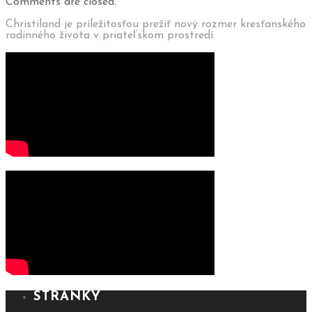
Comments are closed.
Christiland je príležitosťou prežiť nový rozmer kresťanského
rodinného života v priateľskom prostredí.
STRÁNKY