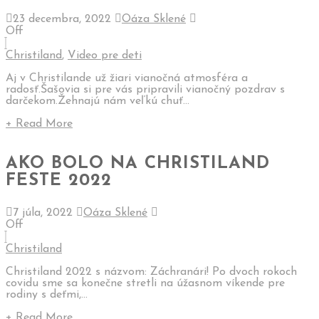
23 decembra, 2022
Oáza Sklené
Off
Christiland
,
Video pre deti
Aj v Christilande už žiari vianočná atmosféra a
radosť.Šašovia si pre vás pripravili vianočný pozdrav s
darčekom.Žehnajú nám veľkú chuť...
+ Read More
AKO BOLO NA CHRISTILAND
FESTE 2022
7 júla, 2022
Oáza Sklené
Off
Christiland
Christiland 2022 s názvom: Záchranári! Po dvoch rokoch
covidu sme sa konečne stretli na úžasnom víkende pre
rodiny s deťmi,...
+ Read More