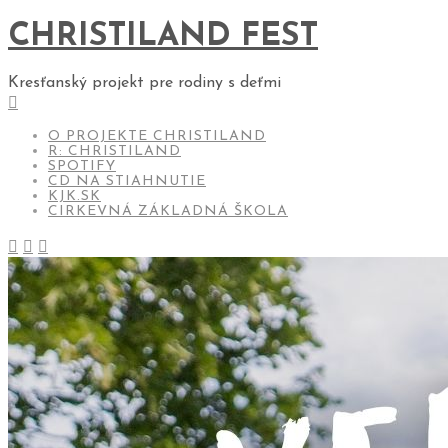
CHRISTILAND FEST
Kresťanský projekt pre rodiny s deťmi
O PROJEKTE CHRISTILAND
R: CHRISTILAND
SPOTIFY
CD NA STIAHNUTIE
KJK.SK
CIRKEVNÁ ZÁKLADNÁ ŠKOLA