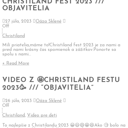
CHRISTILAND FEST 2023 ///
OBJAVITELIA
27 júla, 2023
Oáza Sklené
Off
Christiland
Milí priatelia,máme to!Christiland fest 2023 je za nami a
pred nami krásny čas spomienok a zážitkov.Ponorte sa
spolu s nami...
+ Read More
VIDEO Z 🤩CHRISTILAND FESTU
2023🥳 /// “OBJAVITELIA”
26 júla, 2023
Oáza Sklené
Off
Christiland
,
Video pre deti
To najlepšie z Christilandu 2023 😀😃😄😁😆Ako 🧐 bolo na