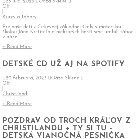
23 júla, 2023
Oáza Sklené
Off
Kurzy a tábory
Pre naše deti z Cirkevnej základnej školy s materskou
školou Jána Krstiteľa a niektorých hostí sme urobili tábor
v oáze...
+ Read More
DETSKÉ CD UŽ AJ NA SPOTIFY
20 februára, 2023
Oáza Sklené
Off
Christiland
+ Read More
POZDRAV OD TROCH KRÁĽOV Z
CHRISTILANDU + TY SI TU –
DETSKÁ VIANOČNÁ PESNIČKA