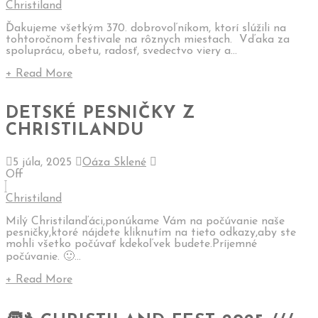
Christiland
Ďakujeme všetkým 370. dobrovoľníkom, ktorí slúžili na
tohtoročnom festivale na rôznych miestach. Vďaka za
spoluprácu, obetu, radosť, svedectvo viery a...
+ Read More
DETSKÉ PESNIČKY Z
CHRISTILANDU
5 júla, 2025
Oáza Sklené
Off
Christiland
Milý Christilanďáci,ponúkame Vám na počúvanie naše
pesničky,ktoré nájdete kliknutím na tieto odkazy,aby ste
mohli všetko počúvať kdekoľvek budete.Príjemné
počúvanie. 🙂...
+ Read More