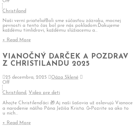
Off
Christiland
Naši verní priatelia!Boli sme súčasťou zázraku, mocnej
pevnosti a tento čas bol pre nás pokladom.Ďakujeme
každému tímlídrovi, každému slúžiacemu a...
+ Read More
VIANOČNÝ DARČEK A POZDRAV
Z CHRISTILANDU 2025
25 decembra, 2025
Oáza Sklené
Off
Christiland
,
Video pre deti
Ahojte Christilenďáci 🎁.Aj naši šašovia už oslavujú Vianoce
a narodenie nášho Pána Ježiša Krista. 🥳Pozrite sa ako to
u nich...
+ Read More