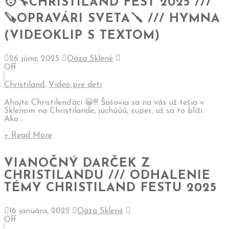
🧑‍🔧CHRISTILAND FEST 2025 ///
🪚OPRAVÁRI SVETA🪛 /// HYMNA
(VIDEOKLIP S TEXTOM)
26 júna, 2025
Oáza Sklené
Off
Christiland
,
Video pre deti
Ahojte Christilenďáci 😀!!! Šašovia sa na vás už tešia v
Sklenom na Christilande, juchúúú, super, už sa to blíži.
Ako...
+ Read More
VIANOČNÝ DARČEK Z
CHRISTILANDU /// ODHALENIE
TÉMY CHRISTILAND FESTU 2025
16 januára, 2025
Oáza Sklené
Off