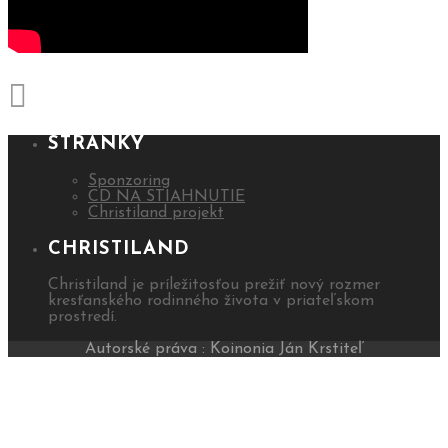
STRÁNKY
Sponzoring
CD NA STIAHNUTIE
Christiland projekt
CHRISTILAND
Christiland je príležitosťou prežiť nový rozmer
kresťanského rodinného života v priateľskom
prostredí.
Autorské práva : Koinonia Ján Krstiteľ