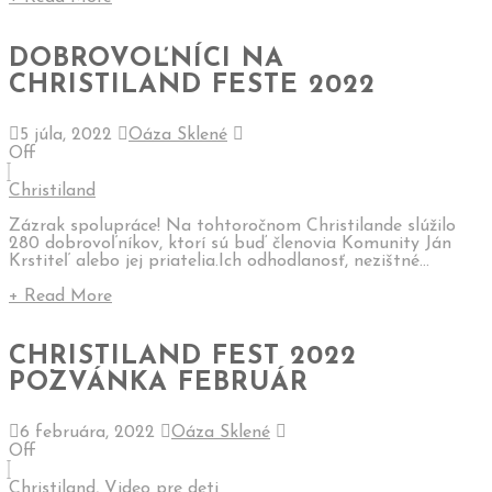
DOBROVOĽNÍCI NA
CHRISTILAND FESTE 2022
5 júla, 2022
Oáza Sklené
Off
Christiland
Zázrak spolupráce! Na tohtoročnom Christilande slúžilo
280 dobrovoľníkov, ktorí sú buď členovia Komunity Ján
Krstiteľ alebo jej priatelia.Ich odhodlanosť, nezištné...
+ Read More
CHRISTILAND FEST 2022
POZVÁNKA FEBRUÁR
6 februára, 2022
Oáza Sklené
Off
Christiland
,
Video pre deti