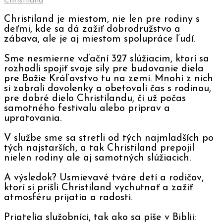
Christiland
Christiland je miestom, nie len pre rodiny s
deťmi, kde sa dá zažiť dobrodružstvo a
zábava, ale je aj miestom spolupráce ľudí.
Sme nesmierne vďační 327 slúžiacim, ktorí sa
rozhodli spojiť svoje sily pre budovanie diela
pre Božie Kráľovstvo tu na zemi. Mnohí z nich
si zobrali dovolenky a obetovali čas s rodinou,
pre dobré dielo Christilandu, či už počas
samotného festivalu alebo príprav a
upratovania.
V službe sme sa stretli od tých najmladších po
tých najstarších, a tak Christiland prepojil
nielen rodiny ale aj samotných slúžiacich.
A výsledok? Usmievavé tváre detí a rodičov,
ktorí si prišli Christiland vychutnať a zažiť
atmosféru prijatia a radosti.
Priatelia služobníci, tak ako sa píše v Biblii: