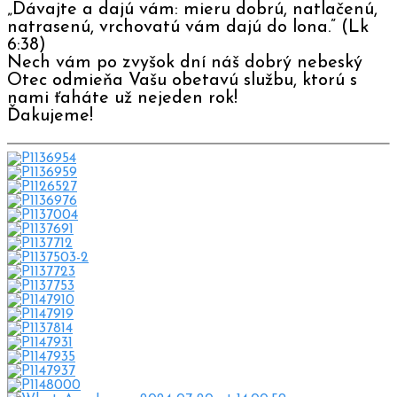
„Dávajte a dajú vám: mieru dobrú, natlačenú,
natrasenú, vrchovatú vám dajú do lona.” (Lk‬
‭6‬:‭38‬)
Nech vám po zvyšok dní náš dobrý nebeský
Otec odmieňa Vašu obetavú službu, ktorú s
nami ťaháte už nejeden rok!
Ďakujeme!