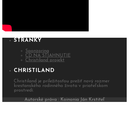
STRÁNKY
Sponzoring
CD NA STIAHNUTIE
Christiland projekt
CHRISTILAND
Christiland je príležitosťou prežiť nový rozmer
kresťanského rodinného života v priateľskom
prostredí.
Autorské práva : Koinonia Ján Krstiteľ