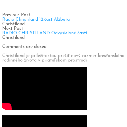
Previous Post
Rádio Christiland 12.časť Alžbeta
Christiland
Next Post
RÁDIO CHRISTILAND Odvysielané časti
Christiland
Comments are closed.
Christiland je príležitosťou prežiť nový rozmer kresťanského
rodinného života v priateľskom prostredí.