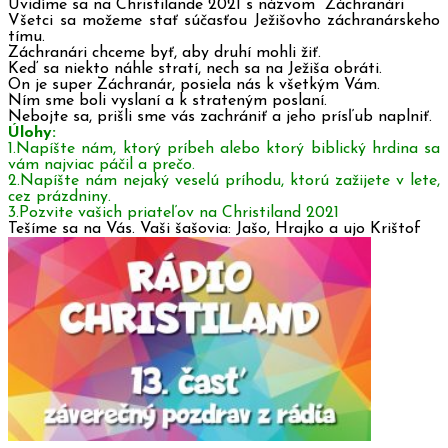
Uvidíme sa na Christilande 2021 s názvom ”Záchranári”
Všetci sa možeme stať súčasťou Ježišovho záchranárskeho
tímu.
Záchranári chceme byť, aby druhí mohli žiť.
Keď sa niekto náhle stratí, nech sa na Ježiša obráti.
On je super Záchranár, posiela nás k všetkým Vám.
Ním sme boli vyslaní a k strateným poslaní.
Nebojte sa, prišli sme vás zachrániť a jeho prísľub naplniť.
Úlohy:
1.Napíšte nám, ktorý príbeh alebo ktorý biblický hrdina sa
vám najviac páčil a prečo.
2.Napíšte nám nejaký veselú príhodu, ktorú zažijete v lete,
cez prázdniny.
3.Pozvite vašich priateľov na Christiland 2021
Tešíme sa na Vás. Vaši šašovia: Jašo, Hrajko a ujo Krištof