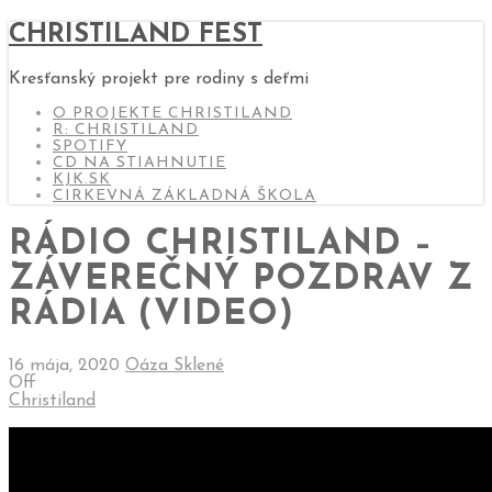
CHRISTILAND FEST
Kresťanský projekt pre rodiny s deťmi
O PROJEKTE CHRISTILAND
R: CHRISTILAND
SPOTIFY
CD NA STIAHNUTIE
KJK.SK
CIRKEVNÁ ZÁKLADNÁ ŠKOLA
RÁDIO CHRISTILAND –
ZÁVEREČNÝ POZDRAV Z
RÁDIA (VIDEO)
16 mája, 2020
Oáza Sklené
Off
Christiland