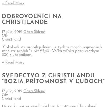
+ Read More
DOBROVOĽNÍCI NA
CHRISTILANDE
17 júla, 2019
Oáza Sklené
Off
Christiland
“Čokoľvek ste urobili jednému z týchto mojich najmenších,
mne ste urobili.” ( Mt 25,40) Veľká vďaka patrí všetkým
300 služobníkom,...
+ Read More
SVEDECTVO Z CHRISTILANDU
“BOŽIA PRÍTOMNOSŤ V ĽUĎOCH”
17 júla, 2019
Oáza Sklené
Off
Christiland
Dva roky nás pozýval môj brat Jonatán na Christiland,