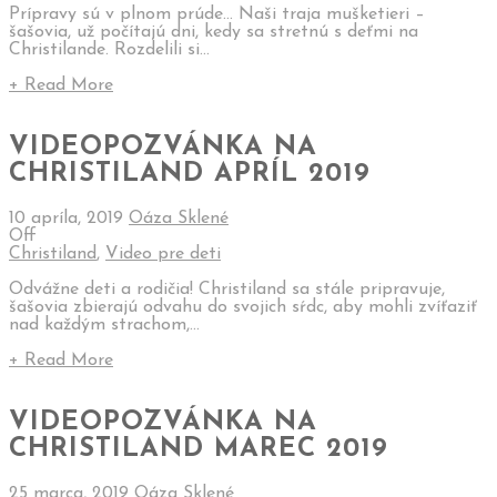
Prípravy sú v plnom prúde… Naši traja mušketieri –
šašovia, už počítajú dni, kedy sa stretnú s deťmi na
Christilande. Rozdelili si...
+ Read More
VIDEOPOZVÁNKA NA
CHRISTILAND APRÍL 2019
10 apríla, 2019
Oáza Sklené
Off
Christiland
,
Video pre deti
Odvážne deti a rodičia! Christiland sa stále pripravuje,
šašovia zbierajú odvahu do svojich sŕdc, aby mohli zvíťaziť
nad každým strachom,...
+ Read More
VIDEOPOZVÁNKA NA
CHRISTILAND MAREC 2019
25 marca, 2019
Oáza Sklené