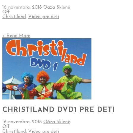
16 novembra, 2018
Oáza Sklené
Off
Christiland
,
Video pre deti
+ Read More
CHRISTILAND DVD1 PRE DETI
16 novembra, 2018
Oáza Sklené
Off
Christiland
,
Video pre deti