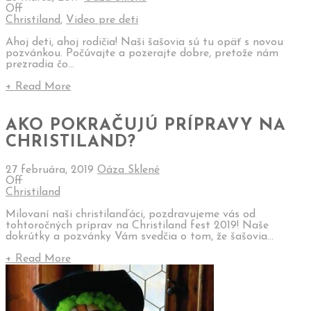
Off
Christiland
,
Video pre deti
Ahoj deti, ahoj rodičia! Naši šašovia sú tu opäť s novou
pozvánkou. Počúvajte a pozerajte dobre, pretože nám
prezradia čo...
+ Read More
AKO POKRAČUJÚ PRÍPRAVY NA
CHRISTILAND?
27 februára, 2019
Oáza Sklené
Off
Christiland
Milovaní naši christilanďáci, pozdravujeme vás od
tohtoročných príprav na Christiland fest 2019! Naše
dokrútky a pozvánky Vám svedčia o tom, že šašovia...
+ Read More