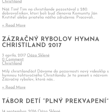
Christiland
Náš Tím! Tím na christilande pozostával z 280.
dobrovoľníkov, ktorí boli buď členovia Komunity Ján
Krstiteľ alebo priatelia nášho združenia. Pracovali...
+ Read More
ZÁZRAČNÝ RYBOLOV HYMNA
CHRISTILAND 2017
3 apríla, 2017
Oáza Sklené
0 Comment
Christiland
Milý christilanďáci! Dávame do pozornosti nový videoklip s
hymnou tohtoročného Christilandu. Je to pieseň s názvom
Zázračný rybolov, ktorá nás...
+ Read More
TÁBOR DETÍ “PLNÝ PREKVAPENÍ”
14 septembra, 2016
Oáza Sklené