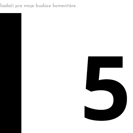
liadači pre moje budúce komentáre.