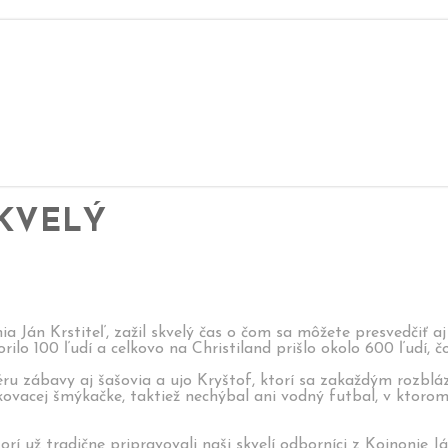
SKVELÝ
ia Ján Krstiteľ, zažil skvelý čas o čom sa môžete presvedčiť a
rilo 100 ľudí a celkovo na Christiland prišlo okolo 600 ľudí, čo
u zábavy aj šašovia a ujo Kryštof, ktorí sa zakaždým rozblázni
kovacej šmýkačke, taktiež nechýbal ani vodný futbal, v ktorom 
torí už tradične pripravovali naši skvelí odborníci z Koinonie 