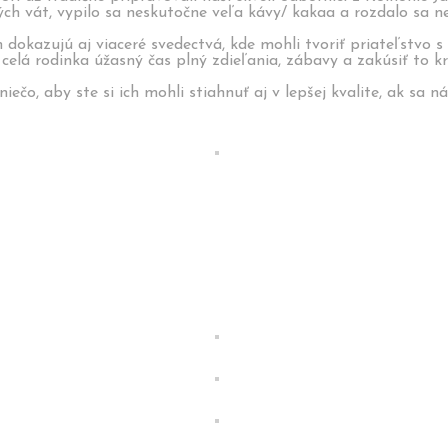
vých vát, vypilo sa neskutočne veľa kávy/ kakaa a rozdalo sa
 dokazujú aj viaceré svedectvá, kde mohli tvoriť priateľstvo s
 celá rodinka úžasný čas plný zdieľania, zábavy a zakúsiť to
iečo, aby ste si ich mohli stiahnuť aj v lepšej kvalite, ak sa