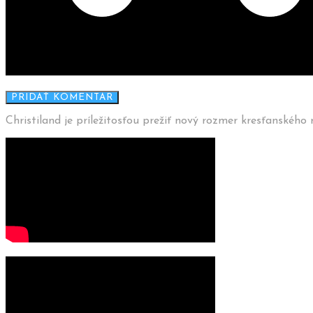
Christiland je príležitosťou prežiť nový rozmer kresťanského