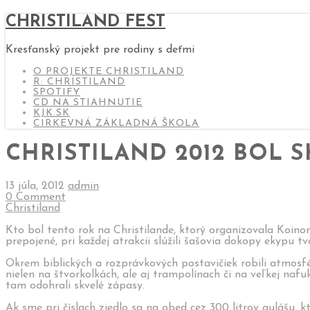
CHRISTILAND FEST
Kresťanský projekt pre rodiny s deťmi
O PROJEKTE CHRISTILAND
R: CHRISTILAND
SPOTIFY
CD NA STIAHNUTIE
KJK.SK
CIRKEVNÁ ZÁKLADNÁ ŠKOLA
CHRISTILAND 2012 BOL 
13 júla, 2012
admin
0 Comment
Christiland
Kto bol tento rok na Christilande, ktorý organizovala Koinon
prepojené, pri každej atrakcii slúžili šašovia dokopy ekypu
tvo
Okrem biblických a rozprávkových postavičiek robili atmosfér
nielen na štvorkolkách, ale aj trampolínach či na veľkej nafu
tam odohrali skvelé zápasy.
Ak sme pri číslach zjedlo sa na obed cez 300 litrov gulášu, k