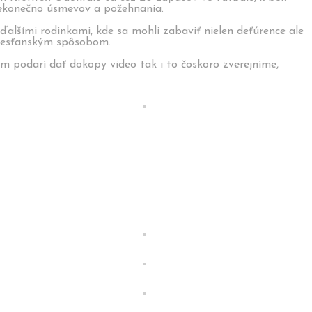
 nekonečno úsmevov a požehnania.
 ďalšími rodinkami, kde sa mohli zabaviť nielen deťúrence ale
 kresťanským spôsobom.
 nám podarí dať dokopy video tak i to čoskoro zverejníme,