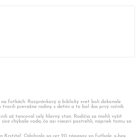
j na fotkách. Rozprávkový a biblický svet boli dokonale
 tvorili prevažne rodiny s deťmi a to bol iba prvý ročník.
li až tancoval celý hlavný stan. Rodičia sa mohli vyžiť
síce chýbala voda, čo asi viacerí postrehli, napriek tomu sa
Ján Krstiteľ. Odohralo sa cez 20 zápasov vo futbale, x-box