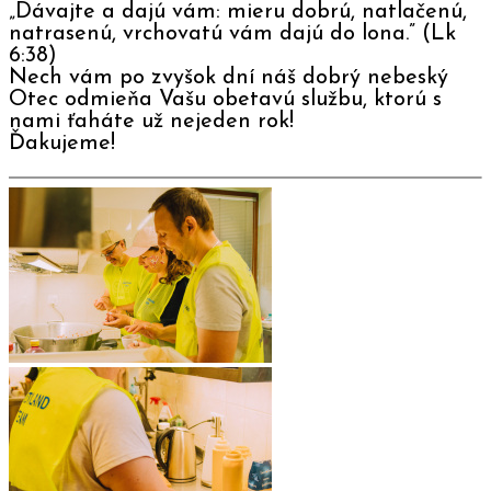
„Dávajte a dajú vám: mieru dobrú, natlačenú,
natrasenú, vrchovatú vám dajú do lona.” (Lk‬
‭6‬:‭38‬)
Nech vám po zvyšok dní náš dobrý nebeský
Otec odmieňa Vašu obetavú službu, ktorú s
nami ťaháte už nejeden rok!
Ďakujeme!