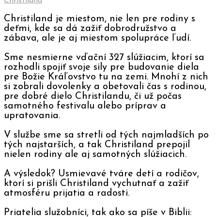
Christiland
Christiland je miestom, nie len pre rodiny s
deťmi, kde sa dá zažiť dobrodružstvo a
zábava, ale je aj miestom spolupráce ľudí.
Sme nesmierne vďační 327 slúžiacim, ktorí sa
rozhodli spojiť svoje sily pre budovanie diela
pre Božie Kráľovstvo tu na zemi. Mnohí z nich
si zobrali dovolenky a obetovali čas s rodinou,
pre dobré dielo Christilandu, či už počas
samotného festivalu alebo príprav a
upratovania.
V službe sme sa stretli od tých najmladších po
tých najstarších, a tak Christiland prepojil
nielen rodiny ale aj samotných slúžiacich.
A výsledok? Usmievavé tváre detí a rodičov,
ktorí si prišli Christiland vychutnať a zažiť
atmosféru prijatia a radosti.
Priatelia služobníci, tak ako sa píše v Biblii: