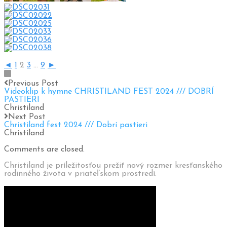
◄
1
2
3
...
9
►
Previous Post
Videoklip k hymne CHRISTILAND FEST 2024 /// DOBRÍ
PASTIERI
Christiland
Next Post
Christiland fest 2024 /// Dobrí pastieri
Christiland
Comments are closed.
Christiland je príležitosťou prežiť nový rozmer kresťanského
rodinného života v priateľskom prostredí.