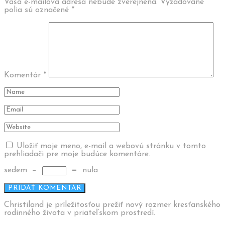
Vaša e-mailová adresa nebude zverejnená.
Vyžadované
polia sú označené
*
Komentár
*
Uložiť moje meno, e-mail a webovú stránku v tomto
prehliadači pre moje budúce komentáre.
sedem
−
=
nula
Christiland je príležitosťou prežiť nový rozmer kresťanského
rodinného života v priateľskom prostredí.