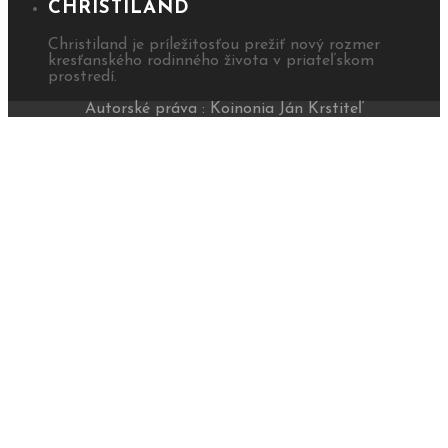
CHRISTILAND
Christiland je príležitosťou prežiť nový rozmer
kresťanského rodinného života v priateľskom
prostredí.
Autorské práva : Koinonia Ján Krstiteľ