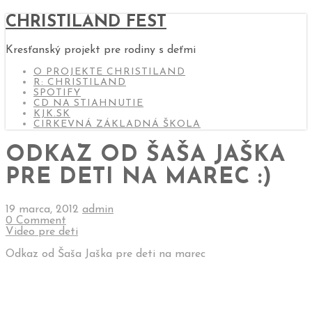
CHRISTILAND FEST
Kresťanský projekt pre rodiny s deťmi
O PROJEKTE CHRISTILAND
R: CHRISTILAND
SPOTIFY
CD NA STIAHNUTIE
KJK.SK
CIRKEVNÁ ZÁKLADNÁ ŠKOLA
ODKAZ OD ŠAŠA JAŠKA
PRE DETI NA MAREC :)
19 marca, 2012
admin
0 Comment
Video pre deti
Odkaz od Šaša Jaška pre deti na marec