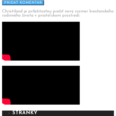
Christiland je príležitosťou prežiť nový rozmer kresťanského
rodinného života v priateľskom prostredí.
STRÁNKY