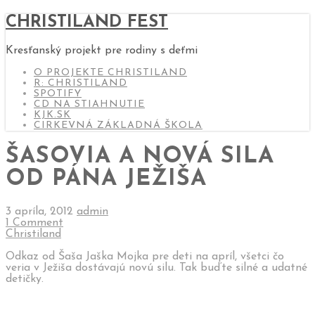
CHRISTILAND FEST
Kresťanský projekt pre rodiny s deťmi
O PROJEKTE CHRISTILAND
R: CHRISTILAND
SPOTIFY
CD NA STIAHNUTIE
KJK.SK
CIRKEVNÁ ZÁKLADNÁ ŠKOLA
ŠASOVIA A NOVÁ SILA
OD PÁNA JEŽIŠA
3 apríla, 2012
admin
1 Comment
Christiland
Odkaz od Šaša Jaška Mojka pre deti na apríl, všetci čo
veria v Ježiša dostávajú novú silu. Tak buďte silné a udatné
detičky.