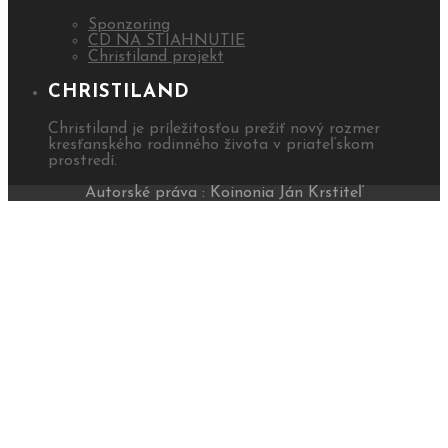
Sponzoring
CD NA STIAHNUTIE
Christiland projekt
CHRISTILAND
Christiland je príležitosťou prežiť nový rozmer
kresťanského rodinného života v priateľskom
prostredí.
Autorské práva : Koinonia Ján Krstiteľ