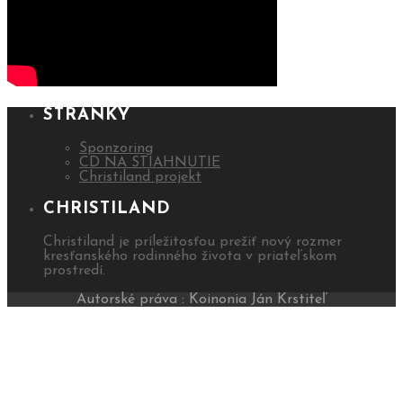
STRÁNKY
Sponzoring
CD NA STIAHNUTIE
Christiland projekt
CHRISTILAND
Christiland je príležitosťou prežiť nový rozmer
kresťanského rodinného života v priateľskom
prostredí.
Autorské práva : Koinonia Ján Krstiteľ