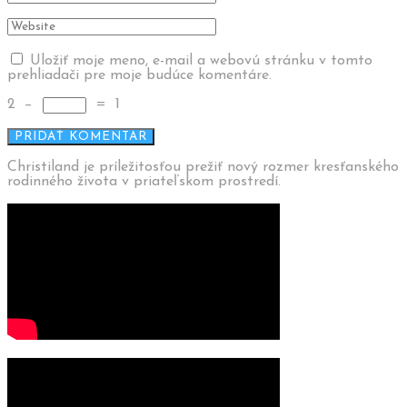
Uložiť moje meno, e-mail a webovú stránku v tomto
prehliadači pre moje budúce komentáre.
2
−
=
1
Christiland je príležitosťou prežiť nový rozmer kresťanského
rodinného života v priateľskom prostredí.