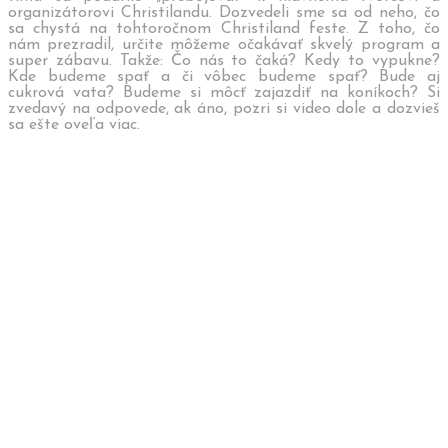
organizátorovi Christilandu. Dozvedeli sme sa od neho, čo
sa chystá na tohtoročnom Christiland feste. Z toho, čo
nám prezradil, určite môžeme očakávať skvelý program a
super zábavu. Takže: Čo nás to čaká? Kedy to vypukne?
Kde budeme spať a či vôbec budeme spať? Bude aj
cukrová vata? Budeme si môcť zajazdiť na koníkoch? Si
zvedavý na odpovede, ak áno, pozri si video dole a dozvieš
sa ešte oveľa viac.