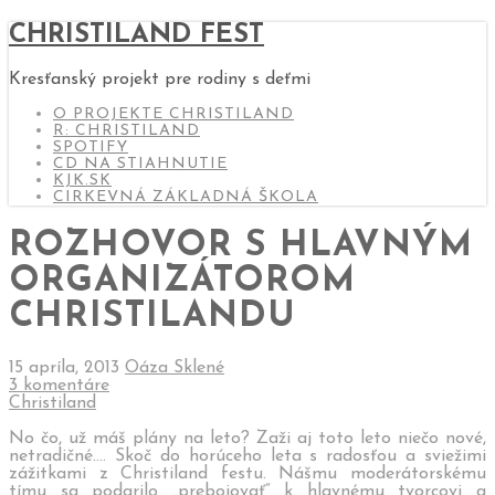
CHRISTILAND FEST
Kresťanský projekt pre rodiny s deťmi
O PROJEKTE CHRISTILAND
R: CHRISTILAND
SPOTIFY
CD NA STIAHNUTIE
KJK.SK
CIRKEVNÁ ZÁKLADNÁ ŠKOLA
ROZHOVOR S HLAVNÝM
ORGANIZÁTOROM
CHRISTILANDU
15 apríla, 2013
Oáza Sklené
3 komentáre
Christiland
No čo, už máš plány na leto? Zaži aj toto leto niečo nové,
netradičné…. Skoč do horúceho leta s radosťou a sviežimi
zážitkami z Christiland festu.
Nášmu moderátorskému
tímu sa podarilo „prebojovať“ k hlavnému tvorcovi a