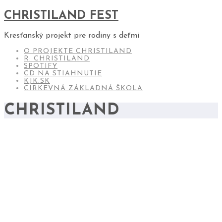
CHRISTILAND FEST
Kresťanský projekt pre rodiny s deťmi
O PROJEKTE CHRISTILAND
R: CHRISTILAND
SPOTIFY
CD NA STIAHNUTIE
KJK.SK
CIRKEVNÁ ZÁKLADNÁ ŠKOLA
CHRISTILAND
VIANOČNÝ POZDRAV Z
CHRISTILANDU ZÁCHRANÁRI
UPÚTAVKA NA NOVÝ KLIP K
HYMNE CHRISTILANDU 2022